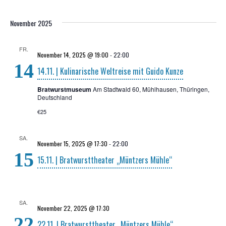
November 2025
FR.
November 14, 2025 @ 19:00
-
22:00
14
14.11. | Kuli­na­ri­sche Welt­rei­se mit Gui­do Kunze
Bratwurstmuseum
Am Stadtwald 60, Mühlhausen, Thüringen,
Deutschland
€25
SA.
November 15, 2025 @ 17:30
-
22:00
15
15.11. | Brat­wurst­thea­ter „Münt­zers Mühle“
SA.
November 22, 2025 @ 17:30
22
22.11. | Brat­wurst­thea­ter „Münt­zers Mühle“