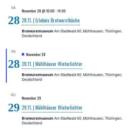
SA.
November 28 @ 10:00
-
14:00
28
28.11. | Erleb­nis Bratwurstküche
Bratwurstmuseum
Am Stadtwald 60, Mühlhausen, Thüringen,
Deutschland
SA.
H
November 28
e
28
28.11. | Mühl­häu­ser Winterlichter
r
v
o
Bratwurstmuseum
Am Stadtwald 60, Mühlhausen, Thüringen,
r
Deutschland
g
e
h
SO.
o
November 29
b
29
e
29.11. | Mühl­häu­ser Winterlichter
n
Bratwurstmuseum
Am Stadtwald 60, Mühlhausen, Thüringen,
Deutschland