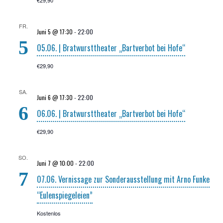
€29,90
FR.
Juni 5 @ 17:30
-
22:00
5
05.06. | Brat­wurst­thea­ter „Bart­ver­bot bei Hofe“
€29,90
SA.
Juni 6 @ 17:30
-
22:00
6
06.06. | Brat­wurst­thea­ter „Bart­ver­bot bei Hofe“
€29,90
SO.
Juni 7 @ 10:00
-
22:00
7
07.06. Ver­nis­sa­ge zur Son­der­aus­stel­lung mit Arno Fun­ke
“Eulen­spie­ge­lei­en”
Kostenlos