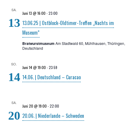
SA.
Juni 13 @ 16:00
-
23:00
13
13.06.25 | Ost­block-Old­ti­mer-Tref­fen „Nachts im
Museum”
Bratwurstmuseum
Am Stadtwald 60, Mühlhausen, Thüringen,
Deutschland
SO.
Juni 14 @ 19:00
-
23:59
14
14.06. | Deutsch­land – Curacao
SA.
Juni 20 @ 19:00
-
22:00
20
20.06. | Nie­der­lan­de – Schweden