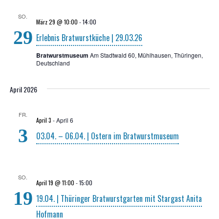
SO.
März 29 @ 10:00
-
14:00
29
Erleb­nis Brat­wurst­kü­che | 29.03.26
Bratwurstmuseum
Am Stadtwald 60, Mühlhausen, Thüringen,
Deutschland
April 2026
FR.
April 3
-
April 6
3
03.04. – 06.04. | Ostern im Bratwurstmuseum
SO.
April 19 @ 11:00
-
15:00
19
19.04. | Thü­rin­ger Brat­wurst­gar­ten mit Star­gast Ani­ta
Hofmann