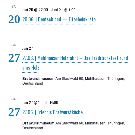
SA.
Juni 20 @ 22:00
-
Juni 21 @ 1:00
20
20.06. | Deutsch­land — Elfenbeinküste
SA.
Juni 27
27
27.06. | Mühl­häu­ser Holz­fahrt – Das Tra­di­ti­ons­fest rund
ums Holz
Bratwurstmuseum
Am Stadtwald 60, Mühlhausen, Thüringen,
Deutschland
SA.
Juni 27 @ 10:00
-
14:00
27
27.06. | Erleb­nis Bratwurstküche
Bratwurstmuseum
Am Stadtwald 60, Mühlhausen, Thüringen,
Deutschland