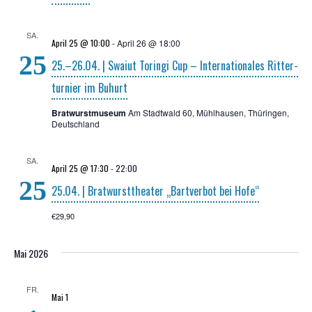
SA.
April 25 @ 10:00
-
April 26 @ 18:00
25
25.–26.04. | Swai­ut Torin­gi Cup – Inter­na­tio­na­les Rit­ter­
tur­nier im Buhurt
Bratwurstmuseum
Am Stadtwald 60, Mühlhausen, Thüringen,
Deutschland
SA.
April 25 @ 17:30
-
22:00
25
25.04. | Brat­wurst­thea­ter „Bart­ver­bot bei Hofe“
€29,90
Mai 2026
FR.
Mai 1