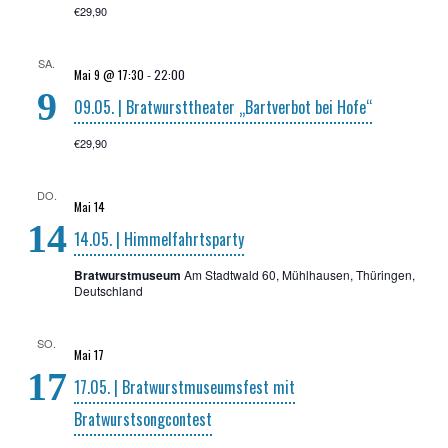
€29,90
SA.
Mai 9 @ 17:30
-
22:00
9
09.05. | Brat­wurst­thea­ter „Bart­ver­bot bei Hofe“
€29,90
DO.
Mai 14
14
14.05. | Himmelfahrtsparty
Bratwurstmuseum
Am Stadtwald 60, Mühlhausen, Thüringen,
Deutschland
SO.
Mai 17
17
17.05. | Brat­wurst­mu­se­ums­fest mit
Bratwurstsongcontest