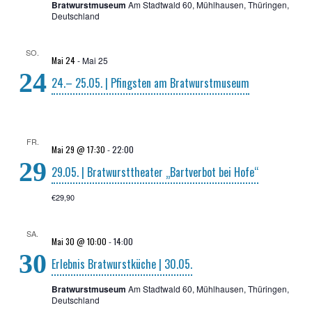
Bratwurstmuseum
Am Stadtwald 60, Mühlhausen, Thüringen,
Deutschland
SO.
Mai 24
-
Mai 25
24
24.– 25.05. | Pfings­ten am Bratwurstmuseum
FR.
Mai 29 @ 17:30
-
22:00
29
29.05. | Brat­wurst­thea­ter „Bart­ver­bot bei Hofe“
€29,90
SA.
Mai 30 @ 10:00
-
14:00
30
Erleb­nis Brat­wurst­kü­che | 30.05.
Bratwurstmuseum
Am Stadtwald 60, Mühlhausen, Thüringen,
Deutschland