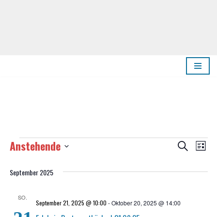
Zum
Inhalt
springen
Anstehende
Veransta
Suche
Vera
Liste
Datum
Suche
Ansi
wählen.
September 2025
und
Navi
SO.
September 21, 2025 @ 10:00
-
Oktober 20, 2025 @ 14:00
Ansichten