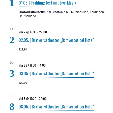
1
01.05. | Früh­lings­fest mit Live-Musik
Bratwurstmuseum
Am Stadtwald 60, Mühlhausen, Thüringen,
Deutschland
SA.
Mai 2 @ 17:30
-
22:00
2
02.05. | Brat­wurst­thea­ter „Bart­ver­bot bei Hofe“
€29,90
SO.
Mai 3 @ 11:00
-
14:00
3
03.05. | Brat­wurst­thea­ter „Bart­ver­bot bei Hofe“
€29,90
FR.
Mai 8 @ 17:30
-
22:00
8
08.05. | Brat­wurst­thea­ter „Bart­ver­bot bei Hofe“