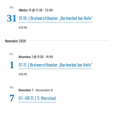
SA.
Oktober 31 @ 17:30
-
22:00
31
31.10. | Brat­wurst­thea­ter „Bart­ver­bot bei Hofe“
€29,90
November 2026
SO.
November 1 @ 11:30
-
14:00
1
01.11. | Brat­wurst­thea­ter „Bart­ver­bot bei Hofe“
€29,90
SA.
November 7
-
November 8
7
07–08.11. | 3. Wurstival