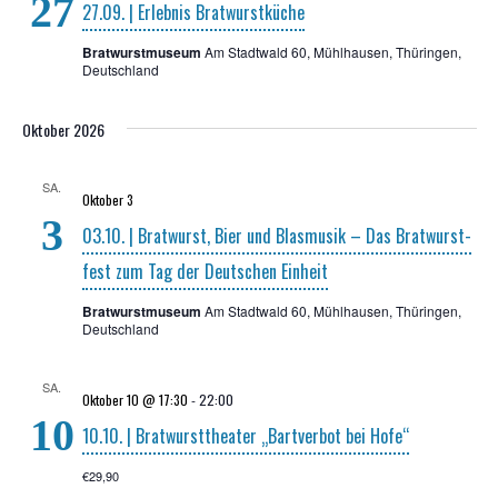
27
27.09. | Erleb­nis Bratwurstküche
Bratwurstmuseum
Am Stadtwald 60, Mühlhausen, Thüringen,
Deutschland
Oktober 2026
SA.
Oktober 3
3
03.10. | Brat­wurst, Bier und Blas­mu­sik – Das Brat­wurst­
fest zum Tag der Deut­schen Einheit
Bratwurstmuseum
Am Stadtwald 60, Mühlhausen, Thüringen,
Deutschland
SA.
Oktober 10 @ 17:30
-
22:00
10
10.10. | Brat­wurst­thea­ter „Bart­ver­bot bei Hofe“
€29,90