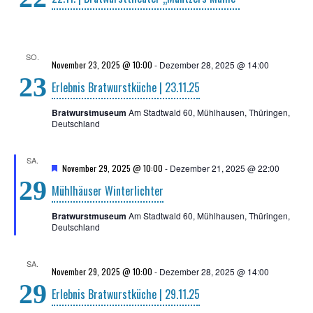
SO.
November 23, 2025 @ 10:00
-
Dezember 28, 2025 @ 14:00
23
Erleb­nis Brat­wurst­kü­che | 23.11.25
Bratwurstmuseum
Am Stadtwald 60, Mühlhausen, Thüringen,
Deutschland
SA.
H
November 29, 2025 @ 10:00
-
Dezember 21, 2025 @ 22:00
e
29
Mühl­häu­ser Winterlichter
r
v
o
Bratwurstmuseum
Am Stadtwald 60, Mühlhausen, Thüringen,
r
Deutschland
g
e
h
SA.
o
November 29, 2025 @ 10:00
-
Dezember 28, 2025 @ 14:00
b
29
e
Erleb­nis Brat­wurst­kü­che | 29.11.25
n