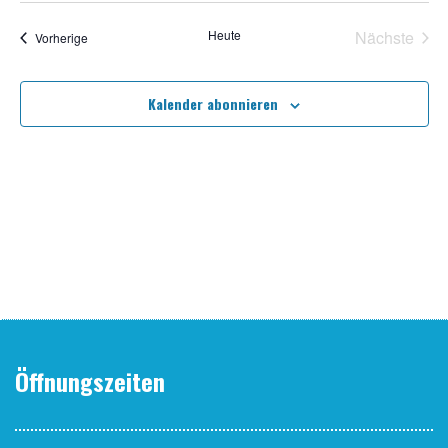
Heute
Nächste
Veranstaltungen
Vorherige
Veransta
Kalender abonnieren
Öffnungszeiten