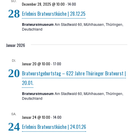
SO.
Dezember 28, 2025 @ 10:00
-
14:00
28
Erleb­nis Brat­wurst­kü­che | 28.12.25
Bratwurstmuseum
Am Stadtwald 60, Mühlhausen, Thüringen,
Deutschland
Januar 2026
DI.
Januar 20 @ 10:00
-
17:00
20
Brat­wurst­ge­burts­tag – 622 Jah­re Thü­rin­ger Brat­wurst |
20.01.
Bratwurstmuseum
Am Stadtwald 60, Mühlhausen, Thüringen,
Deutschland
SA.
Januar 24 @ 10:00
-
14:00
24
Erleb­nis Brat­wurst­kü­che | 24.01.26