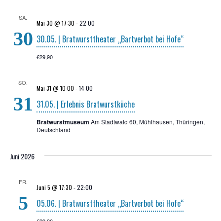
SA.
Mai 30 @ 17:30
-
22:00
30
30.05. | Brat­wurst­thea­ter „Bart­ver­bot bei Hofe“
€29,90
SO.
Mai 31 @ 10:00
-
14:00
31
31.05. | Erleb­nis Bratwurstküche
Bratwurstmuseum
Am Stadtwald 60, Mühlhausen, Thüringen,
Deutschland
Juni 2026
FR.
Juni 5 @ 17:30
-
22:00
5
05.06. | Brat­wurst­thea­ter „Bart­ver­bot bei Hofe“