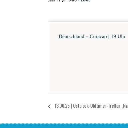
Deutsch­land – Cura­cao | 19 Uhr
13.06.25 | Ost­block-Old­ti­mer-Tref­fen 