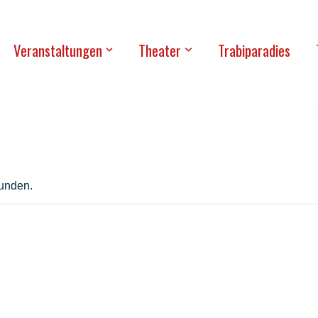
Ver­an­stal­tun­gen
Thea­ter
Tra­bi­pa­ra­dies
funden.
­land – Curacao