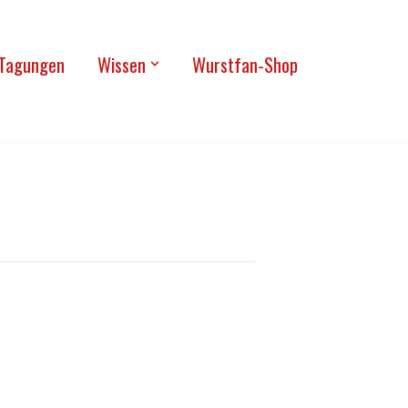
Tagun­gen
Wis­sen
Wurst­fan-Shop