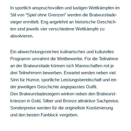
In sport­lich anspruchs­vol­len und lus­ti­gen Wett­kämp­fen im
Stil von “Spiel ohne Gren­zen” wer­den die Brat­wurs­tia­de­
sie­ger ermit­telt. Eng ange­lehnt an his­to­ri­sche Geschich­
ten sind jeweils vier ver­schie­de­ne Wett­kämp­fe zu
absolvieren.
Ein abwechs­lungs­rei­ches kuli­na­ri­sches und kul­tu­rel­les
Pro­gramm umrahmt die Wett­be­wer­be. Für die Teil­nah­me
an der Brat­wurs­tia­de kön­nen sich Mann­schaf­ten mit je
drei Teil­neh­mern bewer­ben. Erwar­tet wer­den neben viel
Sinn für Humor, sport­li­che Leis­tungs­be­reit­schaft und ein
der jewei­li­gen Geschich­te ange­pass­tes Outfit.
Den Brat­wurs­tia­de­sie­gern win­ken neben den Brat­wurst­
krän­zen in Gold, Sil­ber und Bron­ze attrak­ti­ve Sach­prei­se.
Son­der­prei­se wer­den für die ori­gi­nells­te Kos­tü­mie­rung
und den bes­ten Fan­block vergeben.