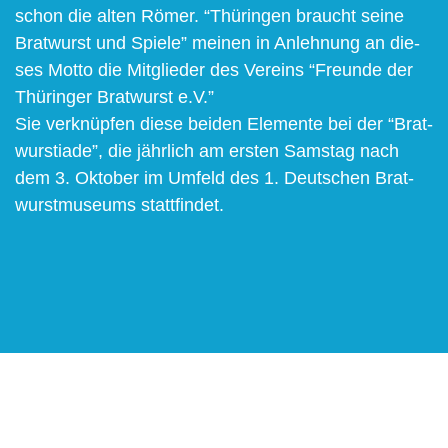
schon die alten Römer. “Thü­rin­gen braucht sei­ne
Brat­wurst und Spie­le” mei­nen in Anleh­nung an die­
ses Mot­to die Mit­glie­der des Ver­eins “Freun­de der
Thü­rin­ger Brat­wurst e.V.”
Sie ver­knüp­fen die­se bei­den Ele­men­te bei der “Brat­
wurs­tia­de”, die jähr­lich am ers­ten Sams­tag nach
dem 3. Okto­ber im Umfeld des 1. Deut­schen Brat­
wurst­mu­se­ums stattfindet.