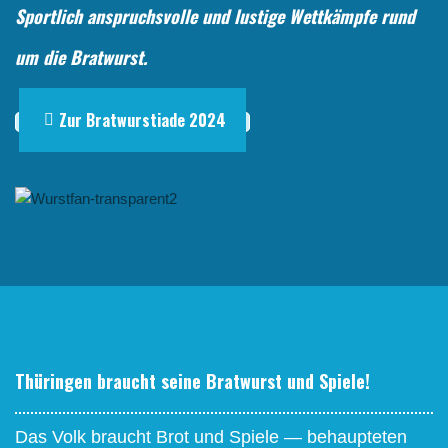
Sport­lich anspruchs­vol­le und lus­ti­ge Wett­kämp­fe rund
um die Bratwurst.
Zur Bratwurstiade 2024
Thü­rin­gen braucht sei­ne Brat­wurst und Spiele!
Das Volk braucht Brot und Spie­le — behaup­te­ten