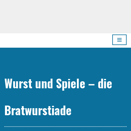
Zum
Inhalt
springen
Wurst und Spie­le – die
Bratwurstiade