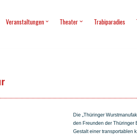
Ver­an­stal­tun­gen
Thea­ter
Tra­bi­pa­ra­dies
ur
Die „Thü­rin­ger Wurst­ma­nu­fa
den Freun­den der Thü­rin­ger Br
Gestalt einer trans­por­ta­blen kl