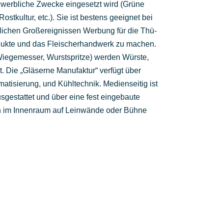
nd werb­li­che Zwe­cke ein­ge­setzt wird (Grü­ne
­kul­tur, etc.). Sie ist bes­tens geeig­net bei
li­chen Groß­ereig­nis­sen Wer­bung für die Thü­
­duk­te und das Flei­scher­hand­werk zu machen.
e­ge­mes­ser, Wurst­sprit­ze) wer­den Würs­te,
t. Die „Glä­ser­ne Manu­fak­tur“ ver­fügt über
i­sie­rung, und Kühl­tech­nik. Medi­en­sei­tig ist
us­ge­stat­tet und über eine fest ein­ge­bau­te
im Innen­raum auf Lein­wän­de oder Büh­ne