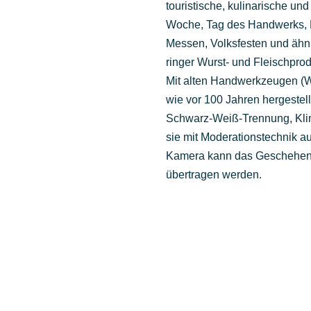
tou­ris­ti­sche, kuli­na­ri­sche u
Woche, Tag des Hand­werks, Rost
Mes­sen, Volks­fes­ten und ähn­
rin­ger Wurst- und Fleisch­pro
Mit alten Hand­werk­zeu­gen (Wi
wie vor 100 Jah­ren her­ge­stell
Schwarz-Weiß-Tren­nung, Kli­ma­t
sie mit Mode­ra­ti­ons­tech­nik a
Kame­ra kann das Gesche­hen 
über­tra­gen werden.
Die Wurst­ma­nu­fak­tur
in Dei­ner Stadt!