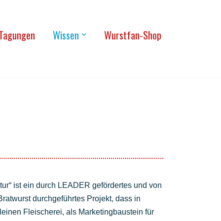
Tagun­gen
Wis­sen
Wurst­fan-Shop
k­tur“ ist ein durch LEA­DER geför­der­tes und von
at­wurst durch­ge­führ­tes Pro­jekt, dass in
ei­nen Flei­sche­rei, als Mar­ke­ting­bau­stein für