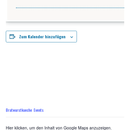
Zum Kalender hinzufügen
DETAILS
Datum:
Oktober 24
Zeit:
10:00 - 14:00
Veranstaltungskategorien:
Bratwurstkueche
,
Events
Hier klicken, um den Inhalt von Google Maps anzuzeigen.