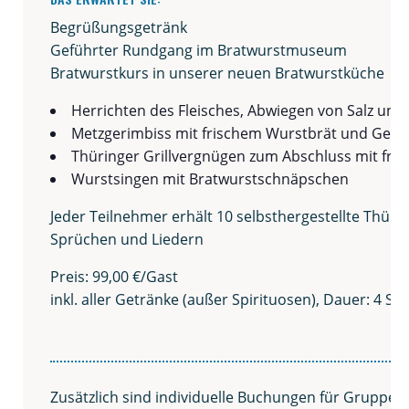
Begrü­ßungs­ge­tränk
Geführ­ter Rund­gang im Bratwurstmuseum
Brat­wurst­kurs in unse­rer neu­en Bratwurstküche
Her­rich­ten des Flei­sches, Abwie­gen von Salz un
Metz­ge­r­im­biss mit fri­schem Wurst­brät und Geh
Thü­rin­ger Grill­ver­gnü­gen zum Abschluss mit fri­
Wurst­sin­gen mit Bratwurstschnäpschen
Jeder Teil­neh­mer erhält 10 selbst­her­ge­stell­te Thü­r
Sprü­chen und Liedern
Preis: 99,00 €/Gast
inkl. aller Geträn­ke (außer Spi­ri­tuo­sen), Dau­er: 4 Std
Zusätz­lich sind indi­vi­du­el­le Buchun­gen für Grup­pe