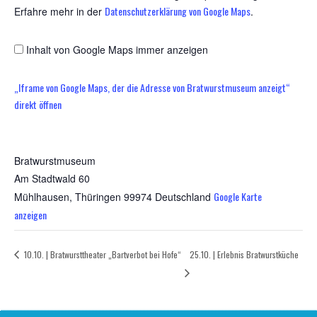
Datenschutzerklärung von Google Maps
Erfahre mehr in der
.
Inhalt von Google Maps immer anzeigen
„Iframe von Google Maps, der die Adresse von Brat­wurst­mu­se­um anzeigt“
direkt öffnen
VERANSTALTUNGSORT
Brat­wurst­mu­se­um
Am Stadtwald 60
Google Karte
Mühlhausen
,
Thüringen
99974
Deutschland
anzeigen
10.10. | Brat­wurst­thea­ter „Bart­ver­bot bei Hofe“
25.10. | Erleb­nis Bratwurstküche