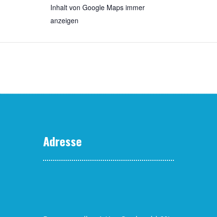
Inhalt von Google Maps immer
anzeigen
„Iframe von Google Maps, der die
Adresse von Brat­wurst­mu­se­um
anzeigt“ direkt öffnen
Adresse