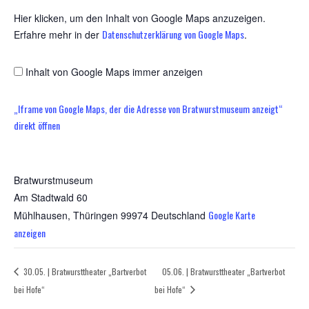
Hier klicken, um den Inhalt von Google Maps anzuzeigen.
Datenschutzerklärung von Google Maps
Erfahre mehr in der
.
Inhalt von Google Maps immer anzeigen
„Iframe von Google Maps, der die Adresse von Brat­wurst­mu­se­um anzeigt“
direkt öffnen
VERANSTALTUNGSORT
Brat­wurst­mu­se­um
Am Stadtwald 60
Google Karte
Mühlhausen
,
Thüringen
99974
Deutschland
anzeigen
30.05. | Brat­wurst­thea­ter „Bart­ver­bot
05.06. | Brat­wurst­thea­ter „Bart­ver­bot
bei Hofe“
bei Hofe“