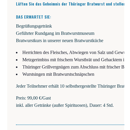
Lüf­ten Sie das Geheim­nis der Thü­rin­ger Brat­wurst und stel­len Si
DAS ERWAR­TET SIE:
Begrü­ßungs­ge­tränk
Geführ­ter Rund­gang im Bratwurstmuseum
Brat­wurst­kurs in unse­rer neu­en Bratwurstküche
Her­rich­ten des Flei­sches, Abwie­gen von Salz und Gewür­z
Metz­ge­r­im­biss mit fri­schem Wurst­brät und Gehack­tem in 
Thü­rin­ger Grill­ver­gnü­gen zum Abschluss mit fri­scher Brat
Wurst­sin­gen mit Bratwurstschnäpschen
Jeder Teil­neh­mer erhält 10 selbst­her­ge­stell­te Thü­rin­ger Brat
Preis: 99,00 €/Gast
inkl. aller Geträn­ke (außer Spi­ri­tuo­sen), Dau­er: 4 Std.