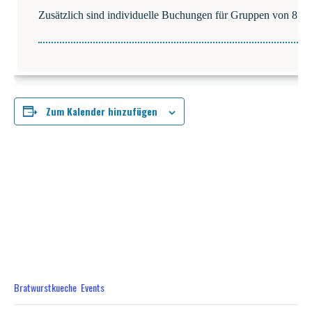
Zusätz­lich sind indi­vi­du­el­le Buchun­gen für Grup­pen von 8 bi
Zum Kalender hinzufügen
DETAILS
Datum:
Mai 31
Zeit:
10:00 - 14:00
Veranstaltungskategorien:
Bratwurstkueche
,
Events