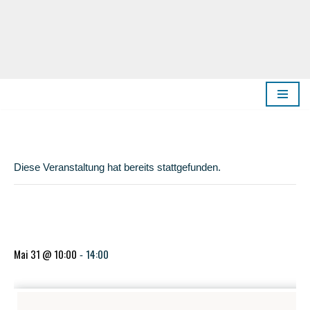
Zum
Inhalt
springen
« Alle Veranstaltungen
Diese Veranstaltung hat bereits stattgefunden.
31.05. | Erleb­nis Bratwurstküche
Mai 31 @ 10:00
14:00
-