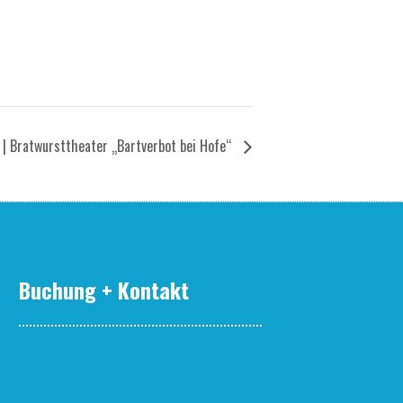
| Brat­wurst­thea­ter „Bart­ver­bot bei Hofe“
Buchung + Kontakt