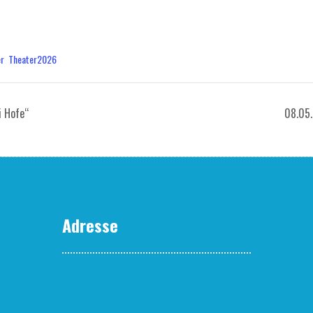
0
staltungskategorien:
er
,
Theater2026
ei Hofe“
08.05. 
Adresse