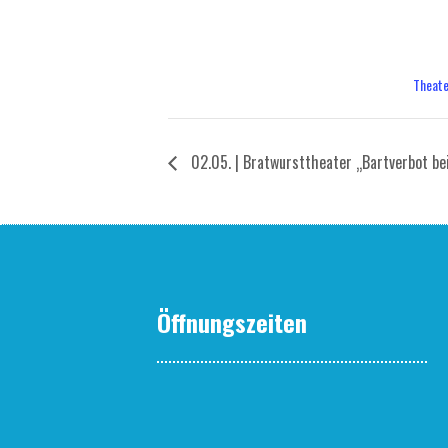
€29,9
Veran
Theat
02.05. | Brat­wurst­thea­ter „Bart­ver­bot b
Öffnungszeiten