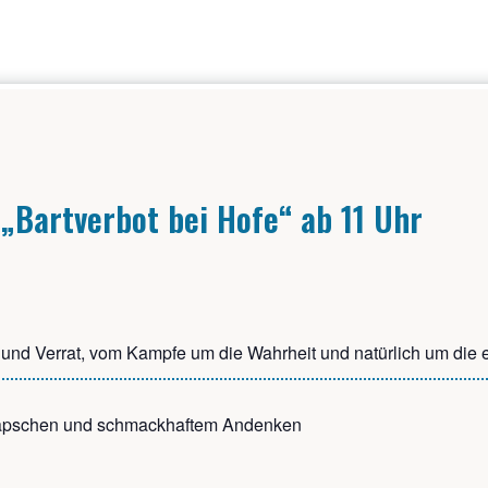
 „Bart­ver­bot bei Hofe“ ab 11 Uhr
e und Ver­rat, vom Kamp­fe um die Wahr­heit und natür­lich um die e
hnäps­chen und schmack­haf­tem Andenken