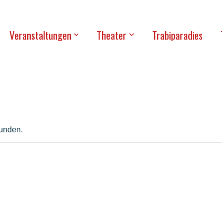
Ver­an­stal­tun­gen
Thea­ter
Tra­bi­pa­ra­dies
funden.
st­thea­ter „Bart­ver­bot be