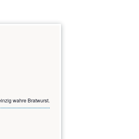
in­zig wah­re Bratwurst.