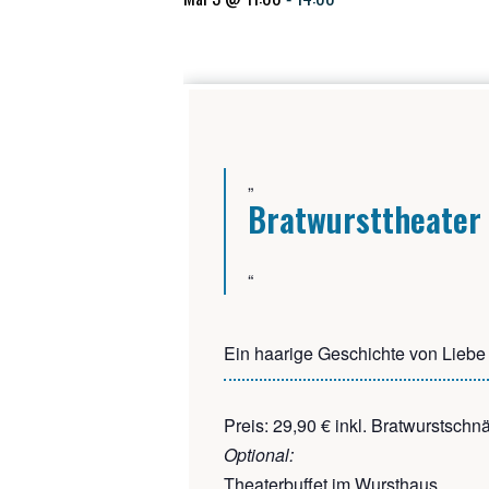
Brat­wurst­thea­ter
Ein haa­ri­ge Geschich­te von Lie­b
Preis: 29,90 € inkl. Brat­wurst­sc
Optio­nal:
Thea­ter­buf­fet im Wursthaus