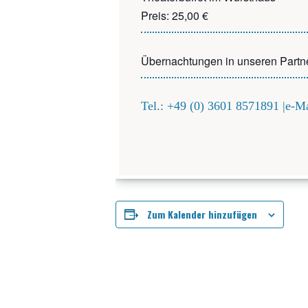
Preis: 25,00 €
Über­nach­tun­gen in unse­ren Part­n
Tel.: +49 (0) 3601 8571891 |e‑
DETA
Zum Kalender hinzufügen
Datu
Mai 3
Zeit:
11:00 
Eintri