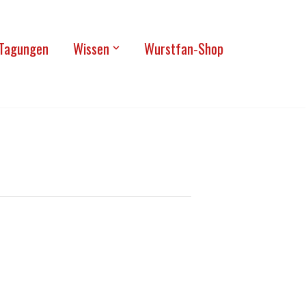
Tagun­gen
Wis­sen
Wurst­fan-Shop
i Hofe“