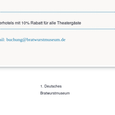
er­ho­tels mit 10% Rabatt für alle Theatergäste
Mail: buchung@bratwurstmuseum.de
ILS
VERANSTALTER
m:
1. Deut­sches
Bratwurstmuseum
- 14:00
tt: