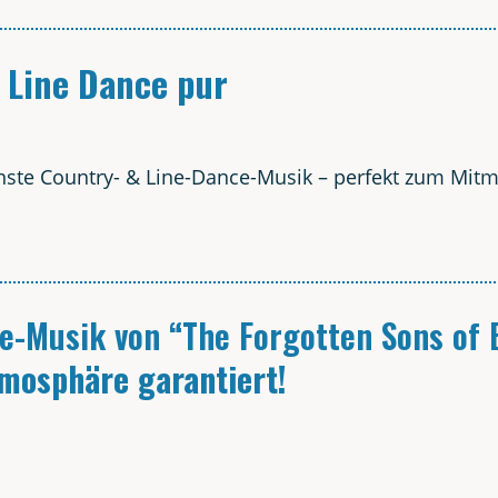
& Line Dance pur
ins­te Coun­try- & Line-Dance-Musik – per­fekt zum Mit
ve-Musik von “The For­got­ten Sons of
mo­sphä­re garantiert!