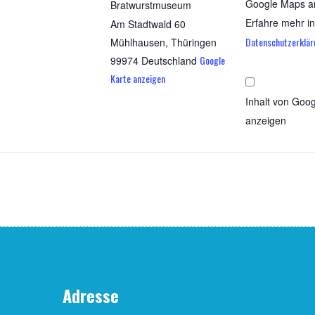
n:
Google Maps a
Brat­wurst­mu­se­um
Erfahre mehr in
Am Stadtwald 60
Datenschutzerklär
Mühlhausen
,
Thüringen
Google
99974
Deutschland
Karte anzeigen
staltungskategorie:
Inhalt von Goo
anzeigen
„Iframe von Google
Adresse von Brat­w
anzeigt“ direkt öf
Adresse