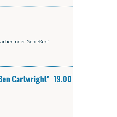
­ma­chen oder Genießen!
Wes­tern­mu­si­ker
 Ben Cart­wright” 19.00 Uhr