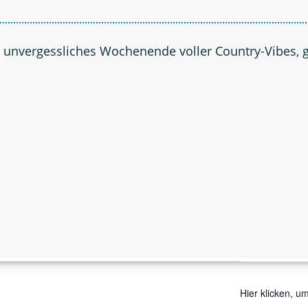
unver­gess­li­ches Wochen­en­de vol­ler Coun­try-Vibes,
ILS
VERANSTALTUNGSORT
Hier klicken, u