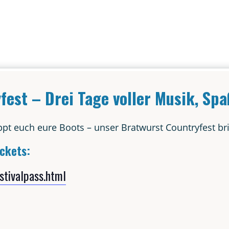
y­fest – Drei Tage vol­ler Musik, S
appt euch eure Boots – unser Brat­wurst Coun­try­fest br
ickets:
stivalpass.html