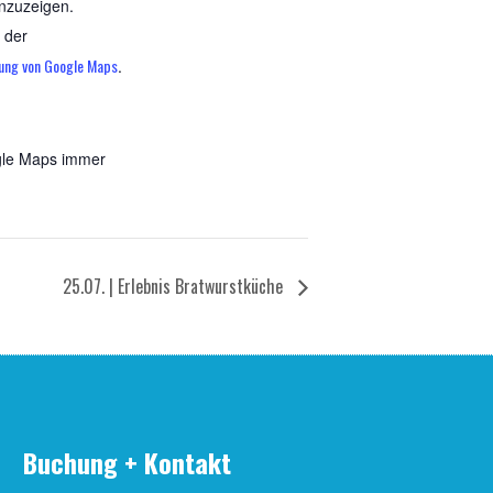
nzuzeigen.
 der
ung von Google Maps
.
gle Maps immer
 Maps, der die
urst­mu­se­um
25.07. | Erleb­nis Bratwurstküche
fnen
Buchung + Kontakt