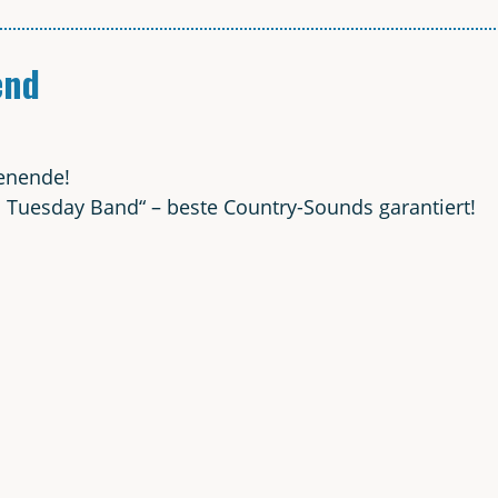
end
henende!
i Tues­day Band“ – bes­te Coun­try-Sounds garantiert!