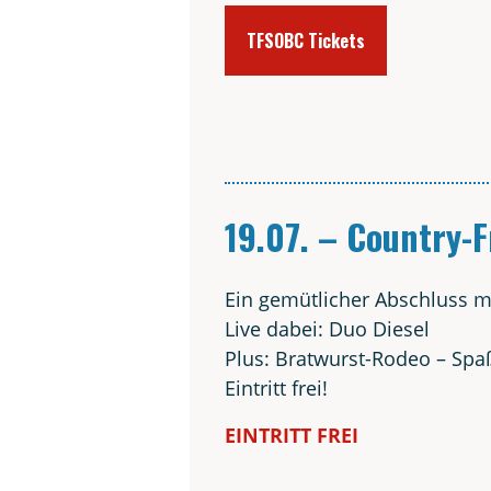
TFSOBC Tickets
19.07. – Coun­try-
Ein gemüt­li­cher Abschluss m
Live dabei: Duo Diesel
Plus: Brat­wurst-Rodeo – Spa
Ein­tritt frei!
EIN­TRITT FREI