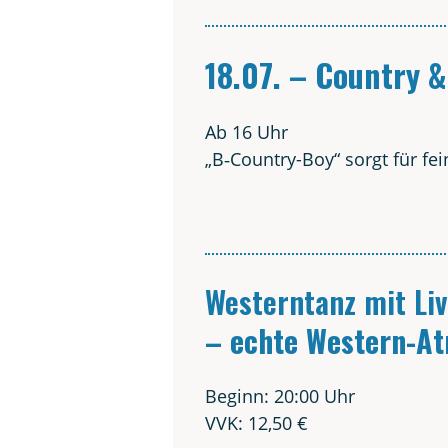
18.07. – Coun­try 
Ab 16 Uhr
„B‑Coun­try-Boy“ sorgt für fe
Wes­tern­tanz mit Li
– ech­te Wes­tern-At
Beginn: 20:00 Uhr
VVK: 12,50 €