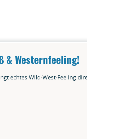
paß & Westernfeeling!
ingt ech­tes Wild-West-Fee­ling direkt zu euch! Freut e