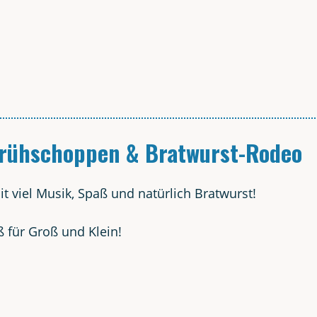
Früh­schop­pen & Bratwurst-Rodeo
it viel Musik, Spaß und natür­lich Bratwurst!
ß für Groß und Klein!