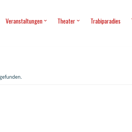
Ver­an­stal­tun­gen
Thea­ter
Tra­bi­pa­ra­dies
tgefunden.
| Wild Wild Wurst – Das
yfest