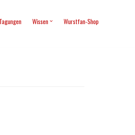
Tagun­gen
Wis­sen
Wurst­fan-Shop