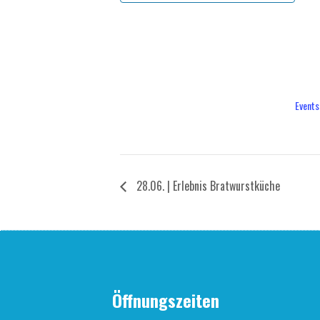
Begin
Juli 17
Ende:
Juli 19
Veran
Events
28.06. | Erleb­nis Bratwurstküche
Öffnungszeiten