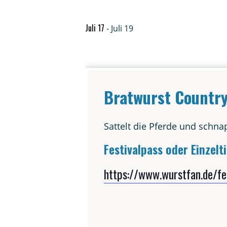
Juli 17
-
Juli 19
Brat­wurst Coun­tr
Sat­telt die Pfer­de und schn
Fes­ti­val­pass oder Einzelt
https://www.wurstfan.de/fe