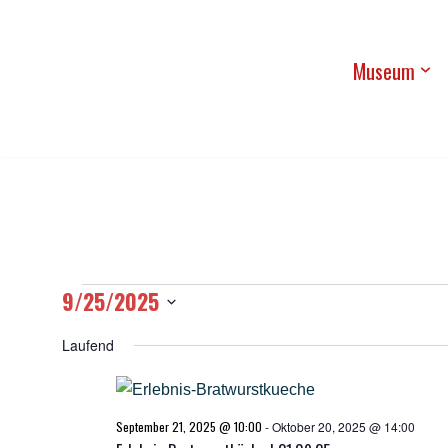
Zum
Muse­um
Inhalt
springen
9/25/2025
Datum
Laufend
wählen.
September 21, 2025 @ 10:00
-
Oktober 20, 2025 @ 14:00