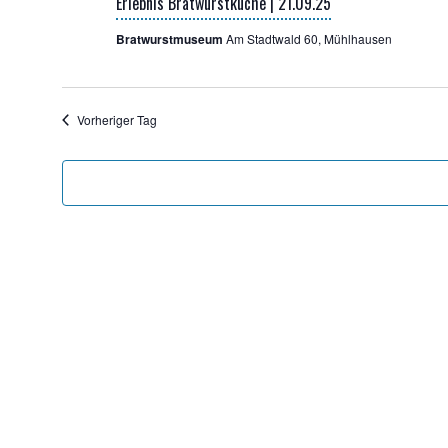
Erleb­nis Brat­wurst­kü­che | 21.09.25
Bratwurstmuseum
Am Stadtwald 60, Mühlhausen
Vorheriger Tag