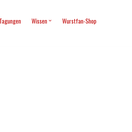
Tagun­gen
Wis­sen
Wurst­fan-Shop