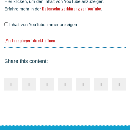
Hier kli­cken, um den Inhalt von You­Tube anzuzeigen.
Daten­schutz­er­klä­rung von You­Tube
Erfah­re mehr in der
.
Inhalt von You­Tube immer anzeigen
„You­Tube play­er“ direkt öffnen
Share this content: