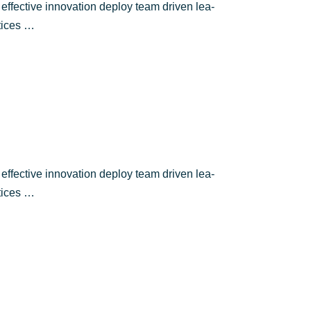
 effec­ti­ve inno­va­ti­on deploy team dri­ven lea­
ctices …
 effec­ti­ve inno­va­ti­on deploy team dri­ven lea­
ctices …