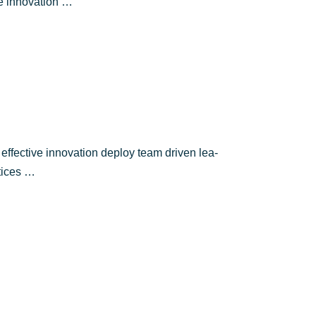
ge innovation …
 effec­ti­ve inno­va­ti­on deploy team dri­ven lea­
ctices …