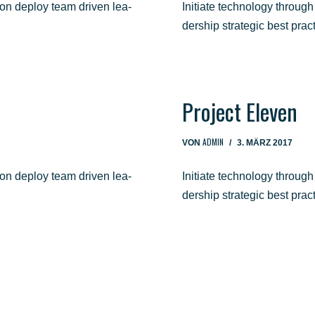
­ti­on deploy team dri­ven lea­
Initia­te tech­no­lo­gy through
der­ship stra­te­gic best pra
Pro­ject Eleven
ADMIN
VON
3. MÄRZ 2017
­ti­on deploy team dri­ven lea­
Initia­te tech­no­lo­gy through
der­ship stra­te­gic best pra