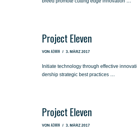
breed pro­mo­te cut­ting edge innovation …
Pro­ject Eleven
ADMIN
VON
3. MÄRZ 2017
Initia­te tech­no­lo­gy through effec­ti­ve inno­va
der­ship stra­te­gic best practices …
Pro­ject Eleven
ADMIN
VON
3. MÄRZ 2017