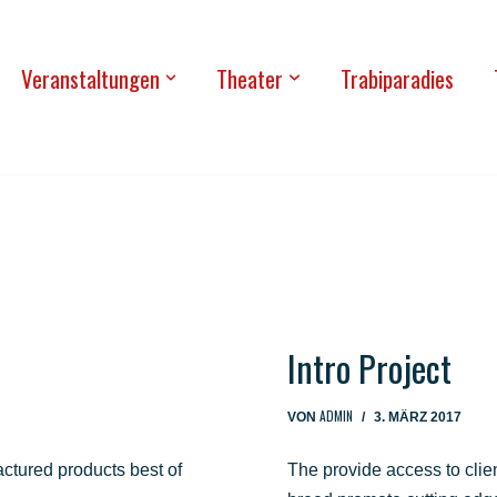
Ver­an­stal­tun­gen
Thea­ter
Tra­bi­pa­ra­dies
Intro Pro­ject
ADMIN
VON
3. MÄRZ 2017
c­tu­red pro­ducts best of
The pro­vi­de access to cli­e