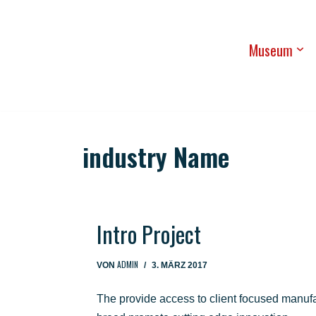
Zum
Muse­um
Inhalt
springen
industry Name
Intro Pro­ject
ADMIN
VON
3. MÄRZ 2017
The pro­vi­de access to cli­ent focu­sed manu­fa