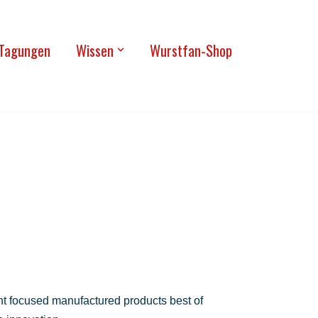
Tagun­gen
Wis­sen
Wurst­fan-Shop
nt focu­sed manu­fac­tu­red pro­ducts best of