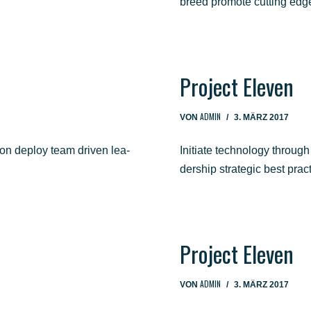
breed pro­mo­te cut­ting ed
Pro­ject Eleven
ADMIN
VON
3. MÄRZ 2017
­ti­on deploy team dri­ven lea­
Initia­te tech­no­lo­gy through
der­ship stra­te­gic best pra
Pro­ject Eleven
ADMIN
VON
3. MÄRZ 2017