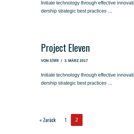
Initia­te tech­no­lo­gy through effec­ti­ve inno­va
der­ship stra­te­gic best practices …
Pro­ject Eleven
ADMIN
VON
3. MÄRZ 2017
Initia­te tech­no­lo­gy through effec­ti­ve inno­va
der­ship stra­te­gic best practices …
« Zurück
1
2