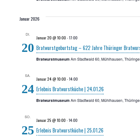
Januar 2026
DI.
Januar 20 @ 10:00
-
17:00
20
Brat­wurst­ge­burts­tag – 622 Jah­re Thü­rin­ger Brat­wur
Bratwurstmuseum
Am Stadtwald 60, Mühlhausen, Thüringe
SA.
Januar 24 @ 10:00
-
14:00
24
Erleb­nis Brat­wurst­kü­che | 24.01.26
Bratwurstmuseum
Am Stadtwald 60, Mühlhausen, Thüringe
SO.
Januar 25 @ 10:00
-
14:00
25
Erleb­nis Brat­wurst­kü­che | 25.01.26