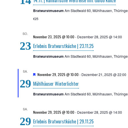
14
14.11. | Kuli­na­ri­sche Welt­rei­se mit Gui­do Kunze
Bratwurstmuseum
Am Stadtwald 60, Mühlhausen, Thüringe
€25
SO.
November 23, 2025 @ 10:00
-
Dezember 28, 2025 @ 14:00
23
Erleb­nis Brat­wurst­kü­che | 23.11.25
Bratwurstmuseum
Am Stadtwald 60, Mühlhausen, Thüringe
SA.
H
November 29, 2025 @ 10:00
-
Dezember 21, 2025 @ 22:00
e
29
Mühl­häu­ser Winterlichter
r
v
o
Bratwurstmuseum
Am Stadtwald 60, Mühlhausen, Thüringe
r
g
e
SA.
h
November 29, 2025 @ 10:00
-
Dezember 28, 2025 @ 14:00
o
29
b
Erleb­nis Brat­wurst­kü­che | 29.11.25
e