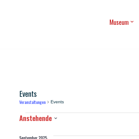
Zum
Muse­um
Inhalt
springen
Events
Veranstaltungen
Events
Anstehende
Datum
wählen.
September 2025