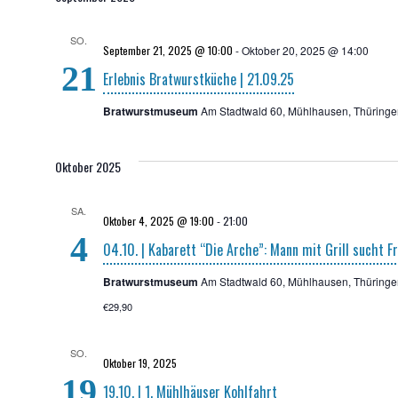
SO.
September 21, 2025 @ 10:00
-
Oktober 20, 2025 @ 14:00
21
Erleb­nis Brat­wurst­kü­che | 21.09.25
Bratwurstmuseum
Am Stadtwald 60, Mühlhausen, Thüringe
Oktober 2025
SA.
Oktober 4, 2025 @ 19:00
-
21:00
4
04.10. | Kaba­rett “Die Arche”: Mann mit Grill sucht F
Bratwurstmuseum
Am Stadtwald 60, Mühlhausen, Thüringe
€29,90
SO.
Oktober 19, 2025
19
19.10. | 1. Mühl­häu­ser Kohlfahrt