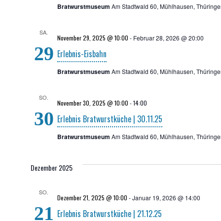
n
Bratwurstmuseum
Am Stadtwald 60, Mühlhausen, Thüringe
SA.
November 29, 2025 @ 10:00
-
Februar 28, 2026 @ 20:00
29
Erleb­nis-Eis­bahn
Bratwurstmuseum
Am Stadtwald 60, Mühlhausen, Thüringe
SO.
November 30, 2025 @ 10:00
-
14:00
30
Erleb­nis Brat­wurst­kü­che | 30.11.25
Bratwurstmuseum
Am Stadtwald 60, Mühlhausen, Thüringe
Dezember 2025
SO.
Dezember 21, 2025 @ 10:00
-
Januar 19, 2026 @ 14:00
21
Erleb­nis Brat­wurst­kü­che | 21.12.25